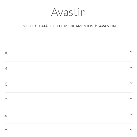
Avastin
Catálogo de Medicamentos
INICIO
CATÁLOGO DE MEDICAMENTOS
AVASTIN
Ketosteril®
Contacto
A
Aviso de privacidad
B
C
D
E
F