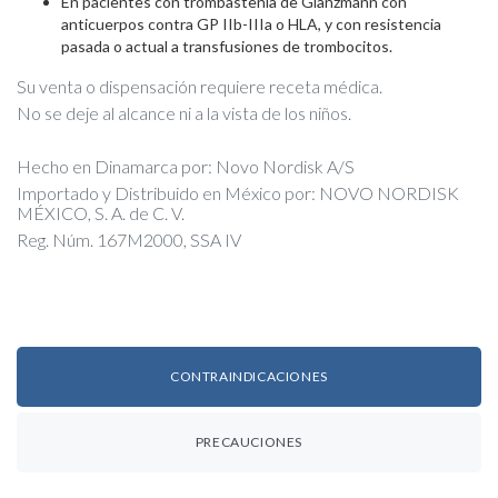
En pacientes con trombastenia de Glanzmann con
anticuerpos contra GP IIb-IIIa o HLA, y con resistencia
pasada o actual a transfusiones de trombocitos.
Su venta o dispensación requiere receta médica.
No se deje al alcance ni a la vista de los niños.
Hecho en Dinamarca por: Novo Nordisk A/S
Importado y Distribuido en México por: NOVO NORDISK
MÉXICO, S. A. de C. V.
Reg. Núm. 167M2000, SSA IV
CONTRAINDICACIONES
PRECAUCIONES