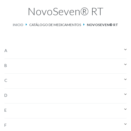
NovoSeven® RT
Catálogo de Medicamentos
INICIO
CATÁLOGO DE MEDICAMENTOS
NOVOSEVEN® RT
Ketosteril®
Contacto
A
Aviso de privacidad
B
C
D
E
F