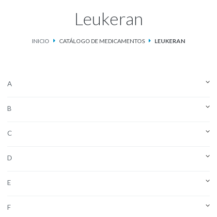
Leukeran
Catálogo de Medicamentos
INICIO
CATÁLOGO DE MEDICAMENTOS
LEUKERAN
Ketosteril®
Contacto
A
Aviso de privacidad
B
C
D
E
F