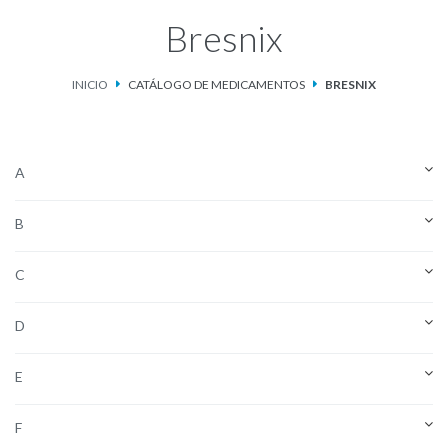
Bresnix
Catálogo de Medicamentos
INICIO
CATÁLOGO DE MEDICAMENTOS
BRESNIX
Ketosteril®
Contacto
A
Aviso de privacidad
B
C
D
E
F