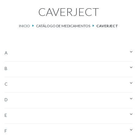
CAVERJECT
Catálogo de Medicamentos
INICIO
CATÁLOGO DE MEDICAMENTOS
CAVERJECT
Ketosteril®
Contacto
A
Aviso de privacidad
B
C
D
E
F