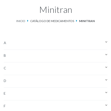
Minitran
Catálogo de Medicamentos
INICIO
CATÁLOGO DE MEDICAMENTOS
MINITRAN
Ketosteril®
Contacto
A
Aviso de privacidad
B
C
D
E
F