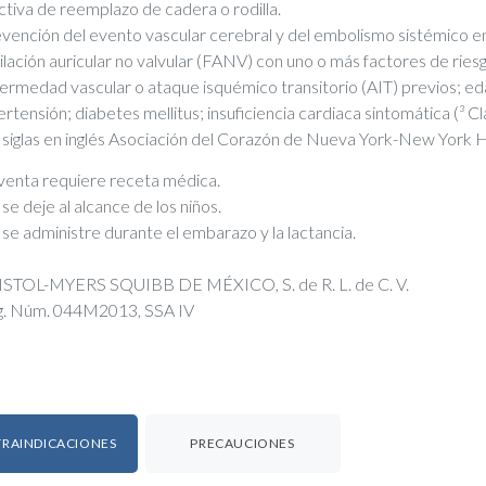
ctiva de reemplazo de cadera o rodilla.
vención del evento vascular cerebral y del embolismo sistémico e
rilación auricular no valvular (FANV) con uno o más factores de rie
ermedad vascular o ataque isquémico transitorio (AIT) previos; ed
ertensión; diabetes mellitus; insuficiencia cardiaca sintomática (³ 
 siglas en inglés Asociación del Corazón de Nueva York-New York H
venta requiere receta médica.
se deje al alcance de los niños.
se administre durante el embarazo y la lactancia.
STOL-MYERS SQUIBB DE MÉXICO, S. de R. L. de C. V.
. Núm. 044M2013, SSA IV
RAINDICACIONES
PRECAUCIONES