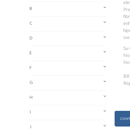
ele
B
Pre
fib
enf
C
hip
sus
D
Su 
E
No 
No 
F
BRI
G
Reg
H
I
CONT
J