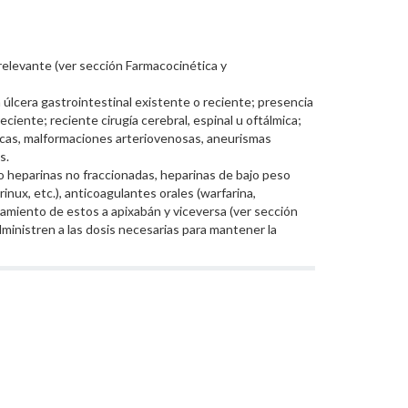
relevante (ver sección Farmacocinética y
 úlcera gastrointestinal existente o reciente; presencia
ciente; reciente cirugía cerebral, espinal u oftálmica;
icas, malformaciones arteriovenosas, aneurismas
s.
heparinas no fraccionadas, heparinas de bajo peso
inux, etc.), anticoagulantes orales (warfarina,
tamiento de estos a apixabán y viceversa (ver sección
dministren a las dosis necesarias para mantener la