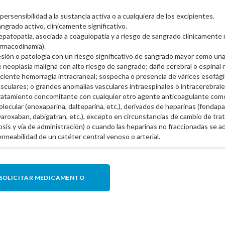
persensibilidad a la sustancia activa o a cualquiera de los excipientes.
ngrado activo, clínicamente significativo.
patopatía, asociada a coagulopatía y a riesgo de sangrado clínicamente 
rmacodinamia).
sión o patología con un riesgo significativo de sangrado mayor como una
 neoplasia maligna con alto riesgo de sangrado; daño cerebral o espinal re
ciente hemorragia intracraneal; sospecha o presencia de várices esofág
sculares; o grandes anomalías vasculares intraespinales o intracerebrale
atamiento concomitante con cualquier otro agente anticoagulante como 
lecular (enoxaparina, dalteparina, etc.), derivados de heparinas (fondapar
varoxaban, dabigatran, etc.), excepto en circunstancias de cambio de tra
sis y vía de administración) o cuando las heparinas no fraccionadas se a
rmeabilidad de un catéter central venoso o arterial.
SOLICITAR MEDICAMENTO