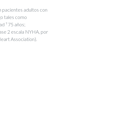
n pacientes adultos con
sgo tales como
ad ³ 75 años;
Clase 2 escala NYHA, por
eart Association).