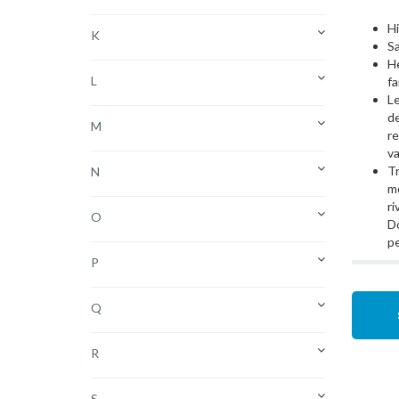
Hi
K
Sa
He
L
fa
Le
de
M
re
va
Tr
N
mo
ri
O
Do
pe
P
Q
R
S