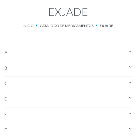
EXJADE
Catálogo de Medicamentos
INICIO
CATÁLOGO DE MEDICAMENTOS
EXJADE
Ketosteril®
Contacto
A
Aviso de privacidad
B
C
D
E
F