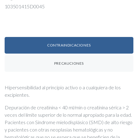
103501415D0045
CONTRAINDICACIONES
PRECAUCIONES
Hipersensibilidad al principio activo o a cualquiera de los
excipientes.
Depuración de creatinina < 40 ml/min o creatinina sérica > 2
veces del límite superior de lo normal apropiado para la edad.
Pacientes con Síndrome mielodisplásico (SMD) de alto riesgo
y pacientes con otras neoplasias hematológicas y no
hematológicas que no se espera que se beneficien de la