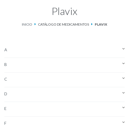
Plavix
Catálogo de Medicamentos
INICIO
CATÁLOGO DE MEDICAMENTOS
PLAVIX
Ketosteril®
Contacto
A
Aviso de privacidad
B
C
D
E
F