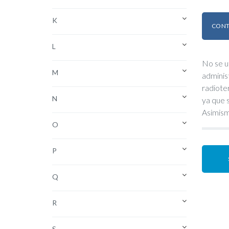
K
CONT
L
No se u
M
adminis
radiote
N
ya que 
Asimism
O
P
Q
R
S