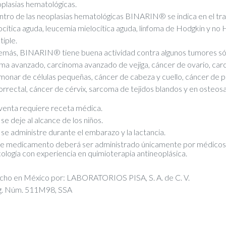
plasias hematológicas.
tro de las neoplasias hematológicas BINARIN® se indica en el tra
focítica aguda, leucemia mielocítica aguda, linfoma de Hodgkin y no
tiple.
más, BINARIN® tiene buena actividad contra algunos tumores só
a avanzado, carcinoma avanzado de vejiga, cáncer de ovario, carc
monar de células pequeñas, cáncer de cabeza y cuello, cáncer de 
orrectal, cáncer de cérvix, sarcoma de tejidos blandos y en osteo
venta requiere receta médica.
se deje al alcance de los niños.
se administre durante el embarazo y la lactancia.
e medicamento deberá ser administrado únicamente por médicos 
ología con experiencia en quimioterapia antineoplásica.
ho en México por: LABORATORIOS PISA, S. A. de C. V.
g. Núm. 511M98, SSA