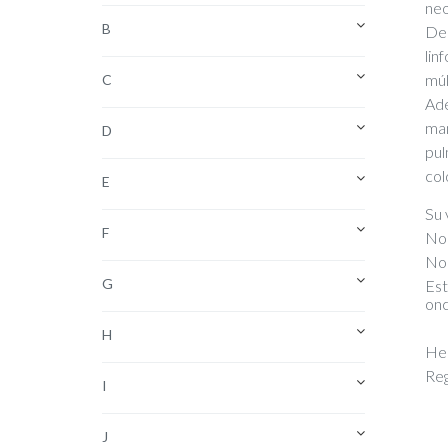
neo
B
Den
lin
múl
C
Ade
mam
D
pul
col
E
Su 
F
No 
No 
G
Est
onc
H
Hec
Re
I
J