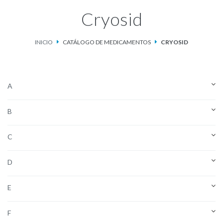
Cryosid
Catálogo de Medicamentos
INICIO
CATÁLOGO DE MEDICAMENTOS
CRYOSID
Ketosteril®
Contacto
A
Aviso de privacidad
B
C
D
E
F