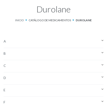
Durolane
Catálogo de Medicamentos
INICIO
CATÁLOGO DE MEDICAMENTOS
DUROLANE
Ketosteril®
Contacto
A
Aviso de privacidad
B
C
D
E
F