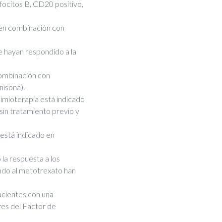
nfocitos B, CD20 positivo,
, en combinación con
e hayan respondido a la
combinación con
nisona).
ioterapia está indicado
 sin tratamiento previo y
stá indicado en
la respuesta a los
ndo al metotrexato han
acientes con una
res del Factor de