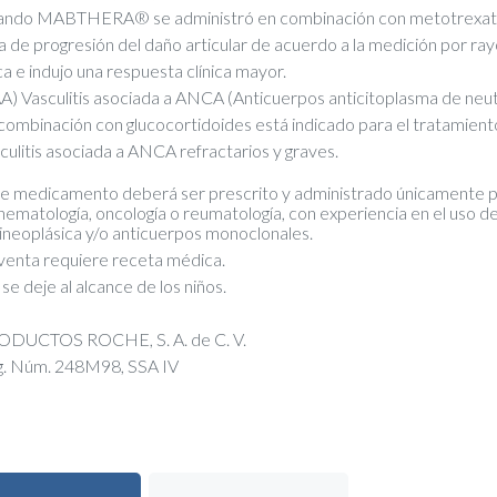
ndo MABTHERA® se administró en combinación con metotrexato
a de progresión del daño articular de acuerdo a la medición por ray
ica e indujo una respuesta clínica mayor.
A) Vasculitis asociada a ANCA (Anticuerpos anticitoplasma de n
combinación con glucocortidoides está indicado para el tratamient
culitis asociada a ANCA refractarios y graves.
e medicamento deberá ser prescrito y administrado únicamente p
hematología, oncología o reumatología, con experiencia en el uso d
ineoplásica y/o anticuerpos monoclonales.
venta requiere receta médica.
se deje al alcance de los niños.
ODUCTOS ROCHE, S. A. de C. V.
. Núm. 248M98, SSA IV