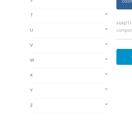
CONT
T
MABTHER
compone
U
V
W
X
Y
Z