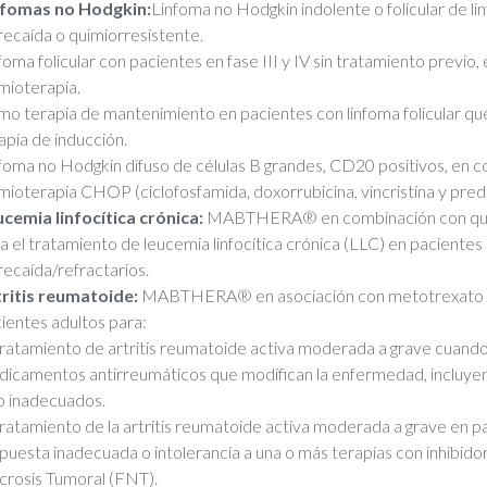
nfomas no Hodgkin:
Linfoma no Hodgkin indolente o folicular de li
recaída o quimiorresistente.
foma folicular con pacientes en fase III y IV sin tratamiento previo
mioterapia.
o terapia de mantenimiento en pacientes con linfoma folicular qu
apia de inducción.
foma no Hodgkin difuso de células B grandes, CD20 positivos, en 
mioterapia CHOP (ciclofosfamida, doxorrubicina, vincristina y pred
cemia linfocítica crónica:
MABTHERA® en combinación con quim
a el tratamiento de leucemia linfocítica crónica (LLC) en pacientes
recaída/refractarios.
ritis reumatoide:
MABTHERA® en asociación con metotrexato e
ientes adultos para:
tratamiento de artritis reumatoide activa moderada a grave cuando 
icamentos antirreumáticos que modifican la enfermedad, incluye
o inadecuados.
tratamiento de la artritis reumatoide activa moderada a grave en p
puesta inadecuada o intolerancia a una o más terapias con inhibido
rosis Tumoral (FNT).