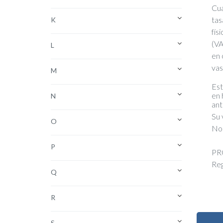
Cua
tas
K
fís
(VA
L
en 
vas
M
Est
en 
N
ant
Su 
O
No 
P
PR
Reg
Q
R
S