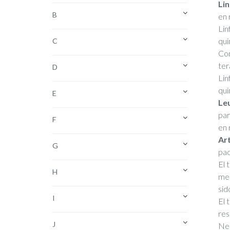
Li
B
en 
Lin
qui
C
Com
ter
D
Lin
qui
E
Leu
par
F
en 
Art
G
pac
El 
H
med
sid
I
El 
res
J
Nec