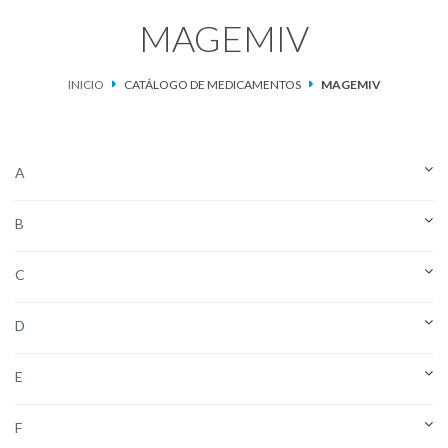
MAGEMIV
Catálogo de Medicamentos
INICIO
CATÁLOGO DE MEDICAMENTOS
MAGEMIV
Ketosteril®
Contacto
A
Aviso de privacidad
B
C
D
E
F