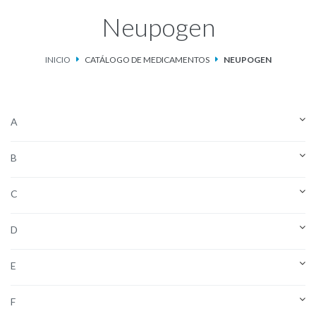
Neupogen
Catálogo de Medicamentos
INICIO
CATÁLOGO DE MEDICAMENTOS
NEUPOGEN
Ketosteril®
Contacto
A
Aviso de privacidad
B
C
D
E
F