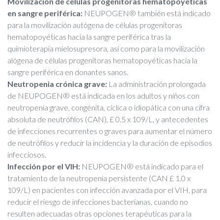
Movilización de células progenitoras hematopoyéticas
en sangre periférica:
NEUPOGEN® también está indicado
para la movilización autógena de células progenitoras
hematopoyéticas hacia la sangre periférica tras la
quimioterapia mielosupresora, así como para la movilización
alógena de células progenitoras hematopoyéticas hacia la
sangre periférica en donantes sanos.
Neutropenia crónica grave:
La administración prolongada
de NEUPOGEN® está indicada en los adultos y niños con
neutropenia grave, congénita, cíclica o idiopática con una cifra
absoluta de neutrófilos (CAN), £ 0.5 x 109/L, y antecedentes
de infecciones recurrentes o graves para aumentar el número
de neutrófilos y reducir la incidencia y la duración de episodios
infecciosos.
Infección por el VIH:
NEUPOGEN® está indicado para el
tratamiento de la neutropenia persistente (CAN £ 1.0 x
109/L) en pacientes con infección avanzada por el VIH, para
reducir el riesgo de infecciones bacterianas, cuando no
resulten adecuadas otras opciones terapéuticas para la